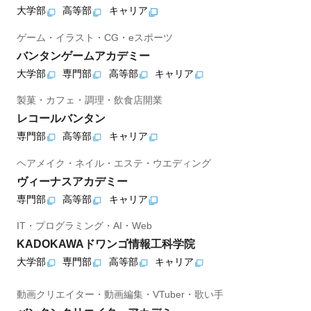
大学部
高等部
キャリア
ゲーム・イラスト・CG・eスポーツ
バンタンゲームアカデミー
大学部
専門部
高等部
キャリア
製菓・カフェ・調理・飲食店開業
レコールバンタン
専門部
高等部
キャリア
ヘアメイク・ネイル・エステ・ウエディング
ヴィーナスアカデミー
専門部
高等部
キャリア
IT・プログラミング・AI・Web
KADOKAWAドワンゴ情報工科学院
大学部
専門部
高等部
キャリア
動画クリエイター・動画編集・VTuber・歌い手