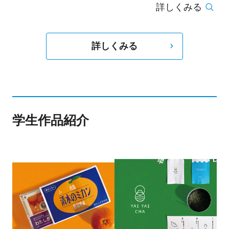
詳しくみる
にてベストエディトリアル賞受賞。その後、主な
クライアントとして資生堂、伊勢丹、Alain
Mikli、Canon、BALLY、VOGUE Japan、Numero
詳しくみる
Tokyo、Commons&Sense にイラストレーション
を主要とした作品を提供している。更に、デザイ
ナーのStephen Jones やManish Arora、アーティ
ストの Joanna Wangとコラボレーション作品も
学生作品紹介
展開している。最近では、ウィンドウディスプレ
イや壁画、また短編アニメーションまで手掛けて
いる。また、ウィンドウやポップアップショップ
を含め空間のデザインも手掛けている。2015年に
はAlain Mikli Japon とBeams Internationalウィン
ドウと内装デザインはDSA Japanese Space
Design Award を受賞。また手描きで子ども部屋