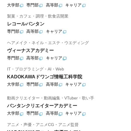
大学部
専門部
高等部
キャリア
製菓・カフェ・調理・飲食店開業
レコールバンタン
専門部
高等部
キャリア
ヘアメイク・ネイル・エステ・ウエディング
ヴィーナスアカデミー
専門部
高等部
キャリア
IT・プログラミング・AI・Web
KADOKAWAドワンゴ情報工科学院
大学部
専門部
高等部
キャリア
動画クリエイター・動画編集・VTuber・歌い手
バンタンクリエイターアカデミー
大学部
専門部
高等部
キャリア
アニメ・声優・アニメCG・アニメ監督