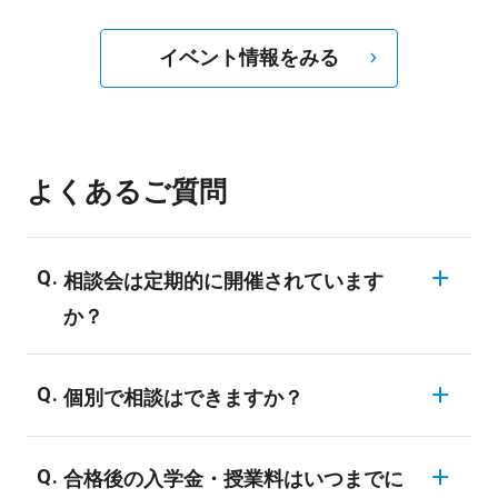
イベント情報をみる
よくあるご質問
相談会は定期的に開催されています
か？
開催されています。毎月決まった日程で開
個別で相談はできますか？
催をしています。ただし、なかなかスケジ
ュールの都合をつけるのが難しいという保
もちろんできます。保護者説明会の前後に
合格後の入学金・授業料はいつまでに