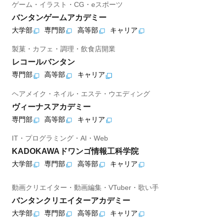
ゲーム・イラスト・CG・eスポーツ
バンタンゲームアカデミー
大学部
専門部
高等部
キャリア
製菓・カフェ・調理・飲食店開業
レコールバンタン
専門部
高等部
キャリア
ヘアメイク・ネイル・エステ・ウエディング
ヴィーナスアカデミー
専門部
高等部
キャリア
IT・プログラミング・AI・Web
KADOKAWAドワンゴ情報工科学院
大学部
専門部
高等部
キャリア
動画クリエイター・動画編集・VTuber・歌い手
バンタンクリエイターアカデミー
大学部
専門部
高等部
キャリア