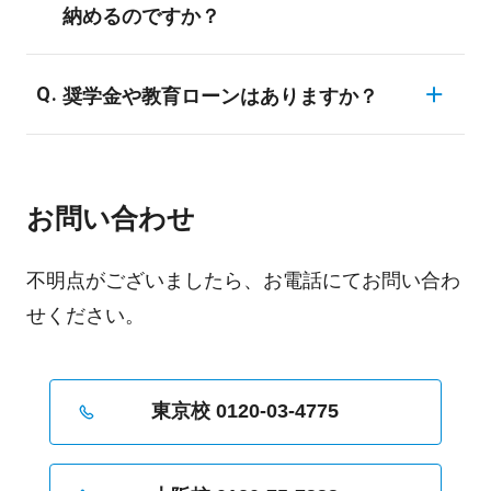
護者の方に合わせて、平日でもお時間を取
お時間を取らせていただくこともできます
納めるのですか？
らせていただくことも可能です。日程など
し、別の日程で個別にお時間を取らせてい
は入学事務局までお電話、またはお問い合
ただくこともできます。日程などは入学事
試験合格後、約1ヶ月後となります。試験が
奨学金や教育ローンはありますか？
わせフォームよりご相談ください。
務局までお電話、またはお問い合わせフォ
合格をして約1ヶ月後がご納入の期限となり
ームよりご相談ください。
ます。ただし、学費を分けて納めていただ
国や銀行、クレジット会社による教育ロー
く分納制度もございます。日程などは入学
ンのご用意がございます。教育ローンを使
お問い合わせ
事務局までお電話、またはお問い合わせフ
用して、学費も生活費も全て自分で稼ぎな
ォームよりご相談ください。
がら通っている生徒も多くいます。生活の
不明点がございましたら、お電話にてお問い合わ
負担にならないような支払いのプランもご
せください。
ざいますので、お電話、またはお問い合わ
せフォームよりご相談ください。
東京校 0120-03-4775