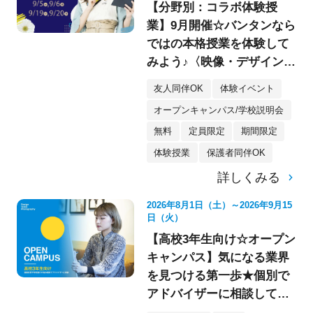
【分野別：コラボ体験授
業】9月開催☆バンタンなら
ではの本格授業を体験して
みよう♪〈映像・デザイン・
イラスト〉
友人同伴OK
体験イベント
オープンキャンパス/学校説明会
無料
定員限定
期間限定
体験授業
保護者同伴OK
詳しくみる
2026年8月1日（土）～2026年9月15
日（火）
【高校3年生向け☆オープン
キャンパス】気になる業界
を見つける第一歩★個別で
アドバイザーに相談してみ
よう！