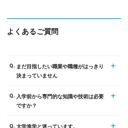
よくあるご質問
まだ目指したい職業や職種がはっきり
決まっていません
同じ業界でも様々な職業が存在しますの
入学前から専門的な知識や技術は必要
で、業界についての知識がない場合、明確
ですか？
な目標を決められない学生も多いようで
す。バンタンでは業界の仕組みや現状、
バンタンの入学者のほとんどが、業界未経
様々な職種についてご説明する進路ガイダ
大学進学と迷っています。