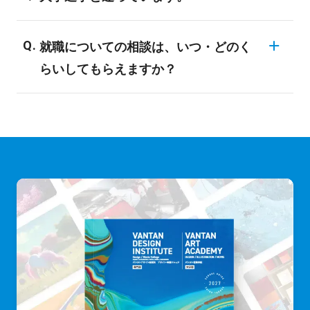
験者や初心者です。全ての学科・専攻が未
ンスを開催しています。興味のある業界に
経験者対応のカリキュラムになっており、
一般に大学・短大は、「学問の研究・知識
ついては、ぜひ専門のスタッフにご相談し
専門的な知識や技術は入学後にしっかり学
就職についての相談は、いつ・どのく
の習得」により、自分の関心を深めていく
てみてください。
ぶことができます。
らいしてもらえますか？
ことを目標としています。バンタンでは、
「現場実習やインターンシップ、企業・メ
希望される全ての在校生に、個別面談を実
ディアとの産学協同プロジェクト」など、
施しています。内容としては、就職活動の3
志望業界の専門職に就くための技術習得や
つのステップに合わせてお話いたします。1.
プロ意識向上のためのカリキュラムが数多
就職活動の準備 2.エントリー 3.会社説明
くラインナップされています。目的が異な
会・面接 このステップに合わせて、適時
るため、どちらに進むかによってその後の
アドバイスをさせて頂きます。早期に進路
就職などにも影響を与えることになるでし
の方向性を決定するためには、目標設定や
ょう。まずは、自分は何がやりたいのかを
スケジューリングがとても重要になりま
しっかり見つめなおし、検討することが必
す。採用活動ピーク時前に、ノウハウがわ
要です。
かるよう、個別面談では特にその部分のナ