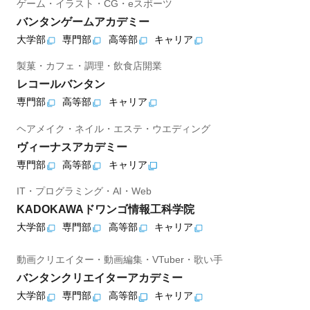
ゲーム・イラスト・CG・eスポーツ
バンタンゲームアカデミー
大学部
専門部
高等部
キャリア
製菓・カフェ・調理・飲食店開業
レコールバンタン
専門部
高等部
キャリア
ヘアメイク・ネイル・エステ・ウエディング
ヴィーナスアカデミー
専門部
高等部
キャリア
IT・プログラミング・AI・Web
KADOKAWAドワンゴ情報工科学院
大学部
専門部
高等部
キャリア
動画クリエイター・動画編集・VTuber・歌い手
バンタンクリエイターアカデミー
大学部
専門部
高等部
キャリア