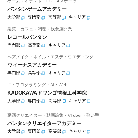
ゲーム・イラスト・CG・eスポーツ
バンタンゲームアカデミー
大学部
専門部
高等部
キャリア
製菓・カフェ・調理・飲食店開業
レコールバンタン
専門部
高等部
キャリア
ヘアメイク・ネイル・エステ・ウエディング
ヴィーナスアカデミー
専門部
高等部
キャリア
IT・プログラミング・AI・Web
KADOKAWAドワンゴ情報工科学院
大学部
専門部
高等部
キャリア
動画クリエイター・動画編集・VTuber・歌い手
バンタンクリエイターアカデミー
大学部
専門部
高等部
キャリア