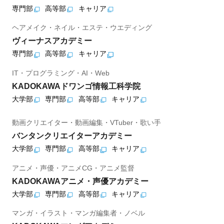
専門部
高等部
キャリア
ヘアメイク・ネイル・エステ・ウエディング
ヴィーナスアカデミー
専門部
高等部
キャリア
IT・プログラミング・AI・Web
KADOKAWAドワンゴ情報工科学院
大学部
専門部
高等部
キャリア
動画クリエイター・動画編集・VTuber・歌い手
バンタンクリエイターアカデミー
大学部
専門部
高等部
キャリア
アニメ・声優・アニメCG・アニメ監督
KADOKAWAアニメ・声優アカデミー
大学部
専門部
高等部
キャリア
マンガ・イラスト・マンガ編集者・ノベル