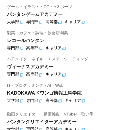
ゲーム・イラスト・CG・eスポーツ
バンタンゲームアカデミー
大学部
専門部
高等部
キャリア
製菓・カフェ・調理・飲食店開業
レコールバンタン
専門部
高等部
キャリア
ヘアメイク・ネイル・エステ・ウエディング
ヴィーナスアカデミー
専門部
高等部
キャリア
IT・プログラミング・AI・Web
KADOKAWAドワンゴ情報工科学院
大学部
専門部
高等部
キャリア
動画クリエイター・動画編集・VTuber・歌い手
バンタンクリエイターアカデミー
大学部
専門部
高等部
キャリア