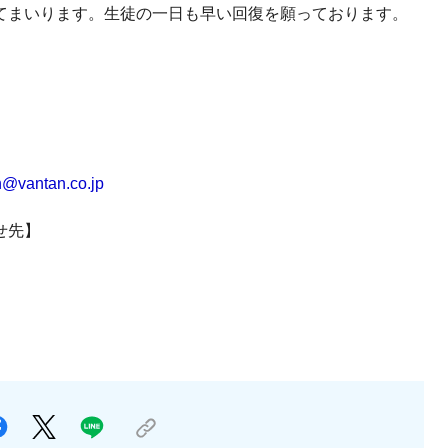
てまいります。生徒の一日も早い回復を願っております。
n@vantan.co.jp
せ先】