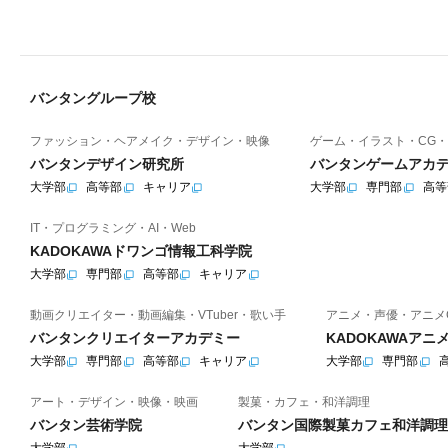
バンタングループ校
ファッション・ヘアメイク・デザイン・映像
ゲーム・イラスト・CG・
バンタンデザイン研究所
バンタンゲームアカ
大学部
高等部
キャリア
大学部
専門部
高等
IT・プログラミング・AI・Web
KADOKAWAドワンゴ情報工科学院
大学部
専門部
高等部
キャリア
動画クリエイター・動画編集・VTuber・歌い手
アニメ・声優・アニメ
バンタンクリエイターアカデミー
KADOKAWAア
大学部
専門部
高等部
キャリア
大学部
専門部
アート・デザイン・映像・映画
製菓・カフェ・和洋調理
バンタン芸術学院
バンタン国際製菓カフェ和洋調理
大学部
大学部