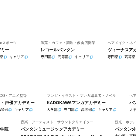
eスポーツ
製菓・カフェ・調理・飲食店開業
ヘアメイク・ネ
デミー
レコールバンタン
ヴィーナスア
部
キャリア
専門部
高等部
キャリア
専門部
高等部
CG・アニメ監督
マンガ・イラスト・マンガ編集者・ノベル
ヘ
ニメ・声優アカデミー
KADOKAWAマンガアカデミー
バ
高等部
キャリア
大学部
専門部
高等部
キャリア
大
音楽・アーティスト・サウンドクリエイター
観光・ホテ
学院
バンタンミュージックアカデミー
バンタン外
大学部・専