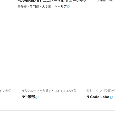
POWERED BY ユニバーサル ミュージック
高等部・専門部・大学部・キャリア
イン大学
N高グループと共通したあたらしい教育
角川ドワンゴ学園が
N中等部
N Code Labo