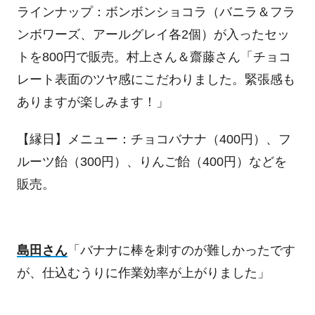
ラインナップ：ボンボンショコラ（バニラ＆フラ
ンボワーズ、アールグレイ各
2
個）が入ったセッ
トを
800
円で販売。村上さん＆齋藤さん「チョコ
レート表面のツヤ感にこだわりました。緊張感も
ありますが楽しみます！」
【縁日】メニュー：チョコバナナ（
400
円）、フ
ルーツ飴（
300
円）、りんご飴（
400
円）などを
販売。
島田さん
「バナナに棒を刺すのが難しかったです
が、仕込むうりに作業効率が上がりました」