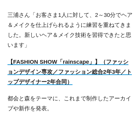
三浦さん「お客さま
1
人に対して、
2
～
30
分でヘア
＆メイクを仕上げられるように練習を重ねてきま
した。新しいヘア＆メイク技術を習得できたと思
います」
【
FASHION SHOW
「
rainscape
」】（ファッシ
ョンデザイン専攻／ファッション総合
2
年
3
年／ト
ップデザイナー
2
年合同）
都会と森をテーマに、これまで制作したアーカイ
ブや新作を発表。