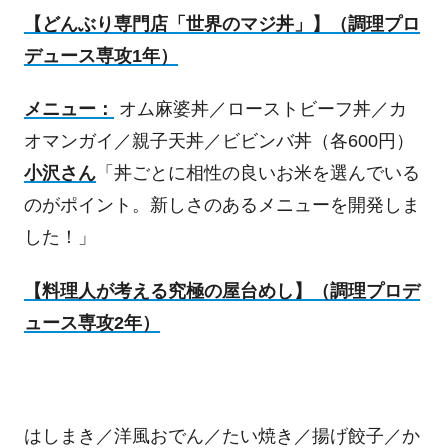
【どんぶり専門店「世界のマジ丼」】（調理プロ
デュース専攻
1
年）
メニュー：
オム麻婆丼／ローストビーフ丼／カ
オマンガイ／親子天丼／ビビンバ丼（各
600
円）
小沢さん
「丼ごとに相性の良いお米を選んでいる
のがポイント。新しさのあるメニューを開発しま
した！」
【料理人が考える究極の屋台めし】（調理プロデ
ュース専攻
2
年）
はしまき／洋風おでん／たい焼き／揚げ餃子／か