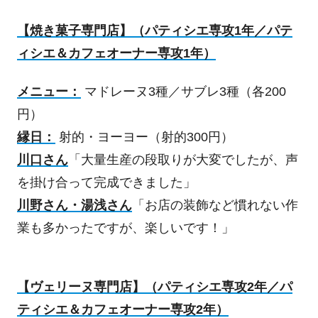
【焼き菓子専門店】（パティシエ専攻
1
年／パテ
ィシエ＆カフェオーナー専攻
1
年）
メニュー：
マドレーヌ
3
種／サブレ
3
種（各
200
円）
縁日：
射的・ヨーヨー（射的
300
円）
川口さん
「大量生産の段取りが大変でしたが、声
を掛け合って完成できました」
川野さん・湯浅さん
「お店の装飾など慣れない作
業も多かったですが、楽しいです！」
【ヴェリーヌ専門店】（パティシエ専攻
2
年／パ
ティシエ＆カフェオーナー専攻
2
年）