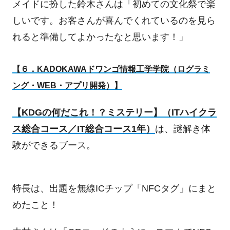
メイドに扮した鈴木さんは「初めての文化祭で楽
しいです。お客さんが喜んでくれているのを見ら
れると準備してよかったなと思います！」
【６．
KADOKAWA
ドワンゴ情報工学学院（ログラミ
ング・WEB・アプリ開発）】
【
KDG
の何だこれ！？ミステリー】（
IT
ハイクラ
ス総合コース／
IT
総合コース
1
年）
は、謎解き体
験ができるブース。
特長は、出題を無線
IC
チップ「
NFC
タグ」にまと
めたこと！