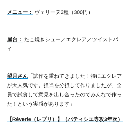
メニュー：
ヴェリーヌ
3
種（
300
円）
屋台：
たこ焼きシュー／エクレア／ツイストパ
イ
望月さん
「試作を重ねてきました！特にエクレア
が大人気です。担当を分担して作りましたが、全
員で試食して意見を出し合ったのでみんなで作っ
た！という実感があります」
【
Réverie
（レブリ）】（パティシエ専攻
3
年次）