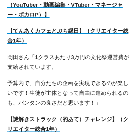
（
YouTuber
・動画編集・
VTuber
・マネージャ
ー・ボカロ
P
）】
【てんあくカフェとぷち縁日】（クリエイター総
合
1
年）
岡田さん「
1
クラスあたり
3
万円の文化祭運営費が
支給されています。
予算内で、自分たちの企画を実現できるのが楽し
いです！生徒が主体となって自由に進められるの
も、バンタンの良さだと思います！」
【謎解きストラック（的あて）チャレンジ】（ク
リエイター総合
1
年）