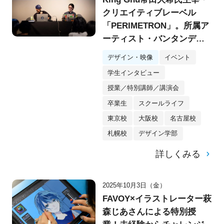
クリエイティブレーベル
「PERIMETRON」。所属ア
ーティスト・バンタンデザ
イン研究所OB森洸大さん×
デザイン・映像
イベント
神戸雄平さんによる特別講
学生インタビュー
演会を実施！
授業／特別講師／講演会
卒業生
スクールライフ
東京校
大阪校
名古屋校
札幌校
デザイン学部
詳しくみる
2025年10月3日（金）
FAVOY×イラストレーター萩
森じあさんによる特別授