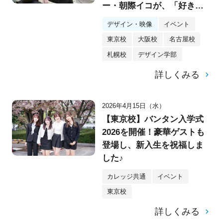
ー・朝際イコが、「好き」
をブランドに変える思考法
デザイン・映像
イベント
を説く
東京校
大阪校
名古屋校
札幌校
デザイン学部
詳しくみる
2026年4月15日（水）
【東京校】バンタン入学式
2026を開催！豪華ゲストも
登場し、新入生を祝福しま
した♪
カレッジ共通
イベント
東京校
詳しくみる