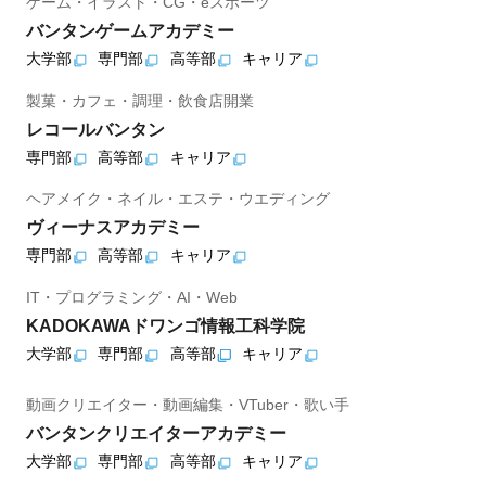
ゲーム・イラスト・CG・eスポーツ
バンタンゲームアカデミー
大学部
専門部
高等部
キャリア
製菓・カフェ・調理・飲食店開業
レコールバンタン
専門部
高等部
キャリア
ヘアメイク・ネイル・エステ・ウエディング
ヴィーナスアカデミー
専門部
高等部
キャリア
IT・プログラミング・AI・Web
KADOKAWAドワンゴ情報工科学院
大学部
専門部
高等部
キャリア
動画クリエイター・動画編集・VTuber・歌い手
バンタンクリエイターアカデミー
大学部
専門部
高等部
キャリア