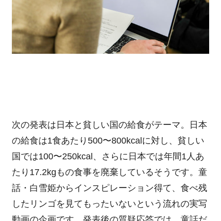
次の発表は日本と貧しい国の給食がテーマ。日本
の給食は1食あたり500〜800kcalに対し、貧しい
国では100〜250kcal、さらに日本では年間1人あ
たり17.2kgもの食事を廃棄しているそうです。童
話・白雪姫からインスピレーション得て、食べ残
したリンゴを見てもったいないという流れの実写
動画の企画です。発表後の質疑応答では、童話だ