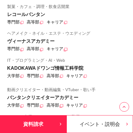
製菓・カフェ・調理・飲食店開業
レコールバンタン
専門部
高等部
キャリア
ヘアメイク・ネイル・エステ・ウエディング
ヴィーナスアカデミー
専門部
高等部
キャリア
IT・プログラミング・AI・Web
KADOKAWAドワンゴ情報工科学院
大学部
専門部
高等部
キャリア
動画クリエイター・動画編集・VTuber・歌い手
バンタンクリエイターアカデミー
大学部
専門部
高等部
キャリア
アニメ・声優・アニメCG・アニメ監督
資料請求
イベント・説明会
KADOKAWAアニメ・声優アカデミー
大学部
専門部
高等部
キャリア