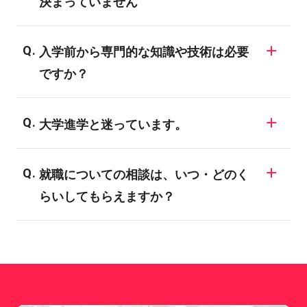
決まっていません
同じ業界でも様々な職業が存在しますの
入学前から専門的な知識や技術は必要
で、業界についての知識がない場合、明確
ですか？
な目標を決められない学生も多いようで
す。バンタンでは業界の仕組みや現状、
バンタンの入学者のほとんどが、業界未経
様々な職種についてご説明する進路ガイダ
大学進学と迷っています。
験者や初心者です。全ての学科・専攻が未
ンスを開催しています。興味のある業界に
経験者対応のカリキュラムになっており、
一般に大学・短大は、「学問の研究・知識
ついては、ぜひ専門のスタッフにご相談し
専門的な知識や技術は入学後にしっかり学
就職についての相談は、いつ・どのく
の習得」により、自分の関心を深めていく
てみてください。
ぶことができます。
らいしてもらえますか？
ことを目標としています。バンタンでは、
「現場実習やインターンシップ、企業・メ
希望される全ての在校生に、個別面談を実
ディアとの産学協同プロジェクト」など、
施しています。内容としては、就職活動の3
志望業界の専門職に就くための技術習得や
つのステップに合わせてお話いたします。1.
プロ意識向上のためのカリキュラムが数多
就職活動の準備 2.エントリー 3.会社説明