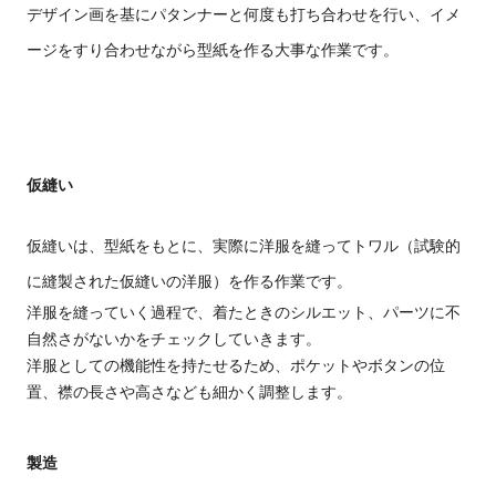
デザイン画を基にパタンナーと何度も打ち合わせ
を行い
、イメ
ージをすり合わせ
ながら型紙を作
る大事な作業です。
仮縫い
仮縫いは
、型紙
をもとに、実際に洋服を縫って
トワル（試験的
に縫製された仮縫いの洋服）を作る
作業です。
洋服を縫っていく過程で、着たときのシルエット、パーツに不
自然さがないかをチェックしていきます。
洋服としての機能性を持たせるため、ポケットやボタンの位
置、襟の長さや高さなども細かく調整します。
製造