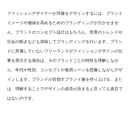
ファッションデザイナーが洋服をデザインするには、
ブランド
イメージや価値を高めるためのブランディング
が欠かせませ
ん。ブランド
の
コンセプト
設計はもちろん
、
世界の
トレンド
や
社会の動き
なども加味して
ブランディングを行い
ます。
ブラン
ドに所属していない
フリーランス
がファッションデザインの仕
事を受注する場合は
、そのブランドごとの特性を理解しなが
ら、年代や性別、コンセプトや
着用
シーン
を想像しながらデザ
イン
します。
ブランドが目指すブランド像を作り上げる、また
は、理解することで
デザインの成否が決まると言っても過言で
はないのです。