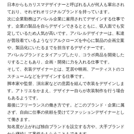
日本からもカリスマデザイナーと呼ばれる人が何人も輩出され
ており、それぞれオリジナルブランドを持っています。
次に企業勤務はアパレル企業に雇用されてデザインする仕事で
す。
企業の製品を自らデザインできるとともに、収入面でも安
定しているため人気が高いです。
アパレル
デザイナー
は
、
私達
が普段着ているようなリアルクローズを中心に
製品の企画立案
や、製品化にいたるまでを担当するデザイナーです
。
アパレルブランドとタイアップしたり、コラボ商品を開発した
りすることもあり、企画・開発に力を入れる仕事です。
そして、衣装デザイナーとは、芝居や映画、アーティストのコ
スチュームなどをデザインする仕事です。
脚本家や監督、演出家などの意図を組んで衣装をデザインしま
す。アトリエをかまえ、デザイナー自らが衣装制作を行う場合
もあるようです。
最後にフリーランスの働き方です。どこのブランド・企業に属
さず、自由に仕事の依頼を受けてファッションデザイナーとし
て働きます。
知名度が上がれば独自ブランドを設立する方や、大手ブランド
から継続して案件をもらうこともできます。