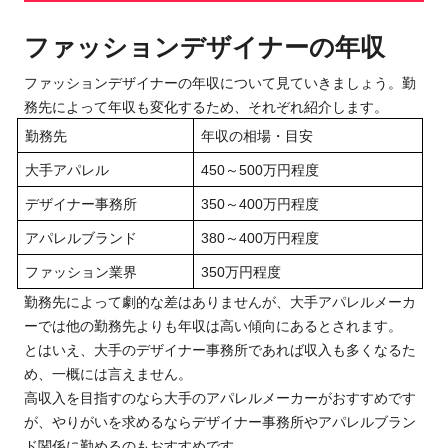
ファッションデザイナーの年収
ファッションデザイナーの年収について見ていきましょう。勤
務先によって年収も変化するため、それぞれ紹介します。
勤務先
年収
の相場・目安
大手アパレル
450
～
500万円
程度
デザイナー事務所
350
～
400万円
程度
アパレルブランド
380～400万円
程度
ファッション業界
350万円
程度
勤務先によって劇的な差は
ありませんが
、大手アパレルメーカ
ーでは他の勤務先よりも年収は高い傾向
にあるとされます
。
とはいえ、大手のデザイナー事務所であれば収入も多くなるた
め、一概には言えません。
高収入を目指す
のな
ら大手のアパレルメーカーがおすすめです
が、
やりがいを求めるならデザイナー事務所やアパレルブラン
ド関係に勤めるのもおすすめです。