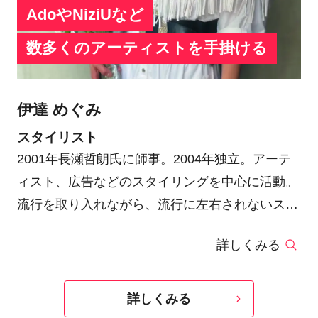
AdoやNiziUなど
数多くのアーティストを手掛ける
伊達 めぐみ
スタイリスト
2001年長瀬哲朗氏に師事。2004年独立。アーテ
ィスト、広告などのスタイリングを中心に活動。
流行を取り入れながら、流行に左右されないスタ
イリングはアーティストやPhotographer、
詳しくみる
Directorなどから全幅の信頼を寄せられている。
衣装製作などにも定評があり、ウエンツ瑛士、
Adoさいたまスーパーアリーナライブ衣装、
詳しくみる