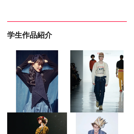
NiziU、BABYMETAL、MAX、ANGERM等の衣
装、SOMETHING、anatelier（WORLD）カタロ
グなども手掛ける。
学生作品紹介