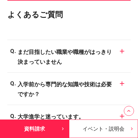
よくあるご質問
まだ目指したい職業や職種がはっきり
決まっていません
同じ業界でも様々な職業が存在しますの
入学前から専門的な知識や技術は必要
で、業界についての知識がない場合、明確
ですか？
な目標を決められない学生も多いようで
す。バンタンでは業界の仕組みや現状、
バンタンの入学者のほとんどが、業界未経
様々な職種についてご説明する進路ガイダ
大学進学と迷っています。
験者や初心者です。全ての学科・専攻が未
ンスを開催しています。興味のある業界に
資料請求
イベント・説明会
経験者対応のカリキュラムになっており、
一般に大学・短大は、「学問の研究・知識
ついては、ぜひ専門のスタッフにご相談し