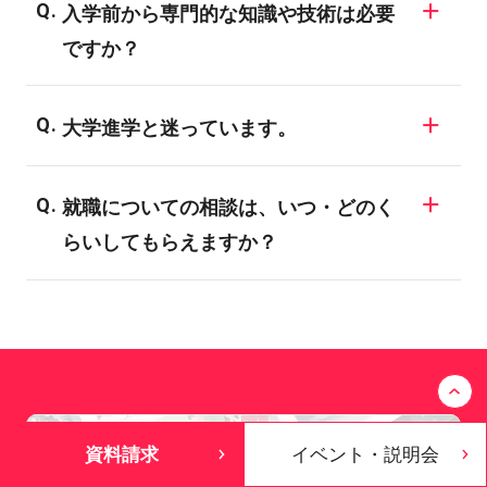
入学前から専門的な知識や技術は必要
で、業界についての知識がない場合、明確
ですか？
な目標を決められない学生も多いようで
す。バンタンでは業界の仕組みや現状、
バンタンの入学者のほとんどが、業界未経
様々な職種についてご説明する進路ガイダ
大学進学と迷っています。
験者や初心者です。全ての学科・専攻が未
ンスを開催しています。興味のある業界に
経験者対応のカリキュラムになっており、
一般に大学・短大は、「学問の研究・知識
ついては、ぜひ専門のスタッフにご相談し
専門的な知識や技術は入学後にしっかり学
就職についての相談は、いつ・どのく
の習得」により、自分の関心を深めていく
てみてください。
ぶことができます。
らいしてもらえますか？
ことを目標としています。バンタンでは、
「現場実習やインターンシップ、企業・メ
希望される全ての在校生に、個別面談を実
ディアとの産学協同プロジェクト」など、
施しています。内容としては、就職活動の3
志望業界の専門職に就くための技術習得や
つのステップに合わせてお話いたします。1.
プロ意識向上のためのカリキュラムが数多
就職活動の準備 2.エントリー 3.会社説明
くラインナップされています。目的が異な
会・面接 このステップに合わせて、適時
資料請求
イベント・説明会
るため、どちらに進むかによってその後の
アドバイスをさせて頂きます。早期に進路