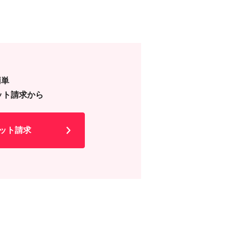
簡単
ット請求から
ット請求