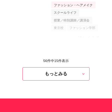
代の衣服を介して「歴史」
ファッション・ヘアメイク
と「芸術」を追体験！
スクールライフ
授業／特別講師／講演会
東京校
ファッション学部
詳しくみる
56件中
15
件表示
もっとみる