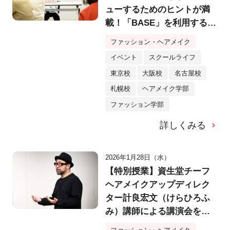
ューするためのヒントが満
載！「BASE」を利用するク
リエイター・yukino様特別
ファッション・ヘアメイク
講演会を実施！
イベント
スクールライフ
東京校
大阪校
名古屋校
札幌校
ヘアメイク学部
ファッション学部
詳しくみる
2026年1月28日（水）
【特別授業】資生堂チーフ
ヘアメイクアップディレク
ター計良宏文（けらひろふ
み）講師による講演会を実
施！「美を拡張する」発想