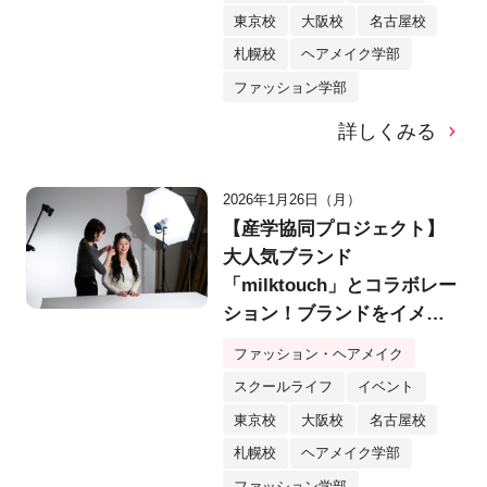
東京校
大阪校
名古屋校
札幌校
ヘアメイク学部
ファッション学部
詳しくみる
2026年1月26日（月）
【産学協同プロジェクト】
大人気ブランド
「milktouch」とコラボレー
ション！ブランドをイメー
ジしたヘア＆メイク作品を
ファッション・ヘアメイク
シューティング！
スクールライフ
イベント
東京校
大阪校
名古屋校
札幌校
ヘアメイク学部
ファッション学部