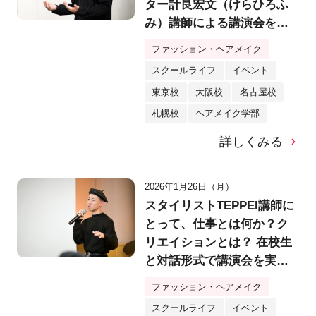
ター計良宏文（けらひろふ
み）講師による講演会を実
施！「美を拡張する」発想
ファッション・ヘアメイク
法とは？
スクールライフ
イベント
東京校
大阪校
名古屋校
札幌校
ヘアメイク学部
詳しくみる
2026年1月26日（月）
スタイリストTEPPEI講師に
とって、仕事とは何か？ク
リエイションとは？ 在校生
と対話形式で講演会を実
施！
ファッション・ヘアメイク
スクールライフ
イベント