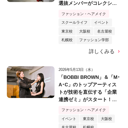
選抜メンバーがコレクショ
ン発表！
ファッション・ヘアメイク
スクールライフ
イベント
東京校
大阪校
名古屋校
札幌校
ファッション学部
詳しくみる
2026年5月13日（水）
「BOBBI BROWN」＆「M･
A･C」のトップアーティス
トが技術を直伝する「企業
連携ゼミ」がスタート！人
気インフルエンサー・月姫
ファッション・ヘアメイク
さんも登場！
イベント
東京校
大阪校
名古屋校
札幌校