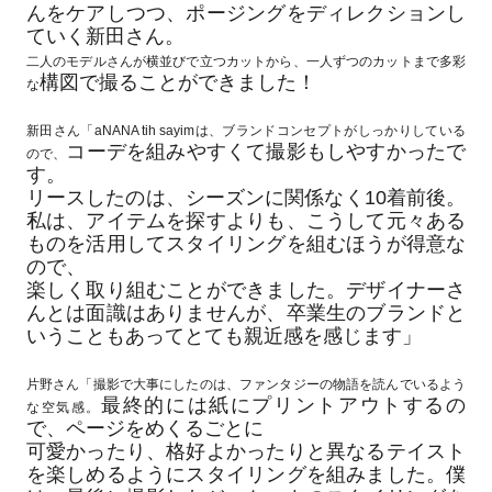
んをケアしつつ、ポージングをディレクションし
ていく新田さん。
二人のモデルさんが横並びで立つカットから、一人ずつのカットまで多彩
構図で撮ることができました！
な
新田さん「aNANA tih sayimは、ブランドコンセプトがしっかりしている
コーデを組みやすくて撮影もしやすかったで
ので、
す。
リースしたのは、シーズンに関係なく10着前後。
私は、アイテムを探すよりも、こうして元々ある
ものを活用してスタイリングを組むほうが得意な
ので、
楽しく取り組むことができました。デザイナーさ
んとは面識はありませんが、卒業生のブランドと
いうこともあってとても親近感を感じます」
片野さん「撮影で大事にしたのは、ファンタジーの物語を読んでいるよう
最終的には紙にプリントアウトするの
な空気感。
で、ページをめくるごとに
可愛かったり、格好よかったりと異なるテイスト
を楽しめるようにスタイリングを組みました。僕