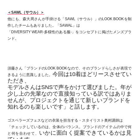
＜SAWL（サウル）＞
他にも、森大周さんが手掛ける「SAWL（サウル）」の
LOOK BOOKを制
作したチームもありました。「SAWAL」は
「DIVERSITY WEAR-多様性のある服-」をコンセプトに掲げたメンズブラ
ンド。
須藤さん「ブランドのLOOK BOOKなので、そのブランドらしさが表現で
今回は10着ほどリースさせてい
きるように意識しました。
ただき、
モデルさんはSNSで声をかけて選びました。年が
少し上の先輩なので直接知っている訳ではありま
せんが、プロジェクトを通じて新しいブランドを
知れるのも楽しいです」と話します。
ゴスペラーズフェスなどの衣装を担当する・スタイリスト奥村講師は
「チェックしているのは、全体のバランス。ブランドのアイテムの中で何
いかに面白く提案できているかは見
と何を合わせて、