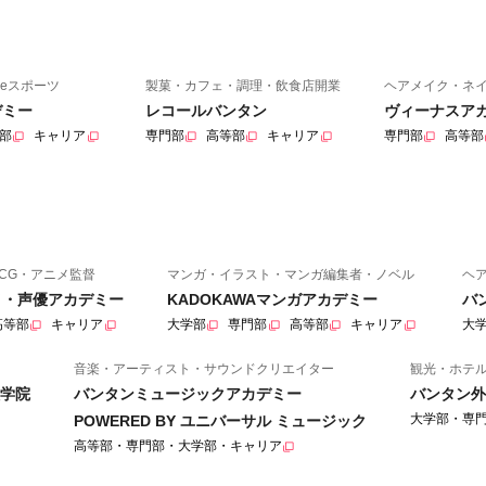
eスポーツ
製菓・カフェ・調理・飲食店開業
ヘアメイク・ネ
デミー
レコールバンタン
ヴィーナスア
部
キャリア
専門部
高等部
キャリア
専門部
高等部
CG・アニメ監督
マンガ・イラスト・マンガ編集者・ノベル
ヘ
ニメ・声優アカデミー
KADOKAWAマンガアカデミー
バ
高等部
キャリア
大学部
専門部
高等部
キャリア
大
音楽・アーティスト・サウンドクリエイター
観光・ホテ
学院
バンタンミュージックアカデミー
バンタン外
大学部・専
POWERED BY ユニバーサル ミュージック
高等部・専門部・大学部・キャリア