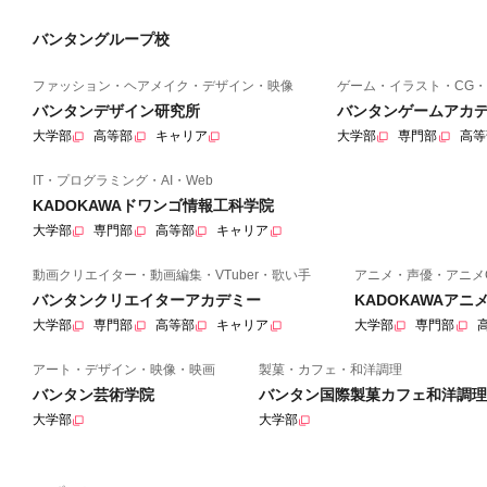
バンタングループ校
ファッション・ヘアメイク・デザイン・映像
ゲーム・イラスト・CG・
バンタンデザイン研究所
バンタンゲームアカ
大学部
高等部
キャリア
大学部
専門部
高等
IT・プログラミング・AI・Web
KADOKAWAドワンゴ情報工科学院
大学部
専門部
高等部
キャリア
動画クリエイター・動画編集・VTuber・歌い手
アニメ・声優・アニメ
バンタンクリエイターアカデミー
KADOKAWAア
大学部
専門部
高等部
キャリア
大学部
専門部
アート・デザイン・映像・映画
製菓・カフェ・和洋調理
バンタン芸術学院
バンタン国際製菓カフェ和洋調理
大学部
大学部