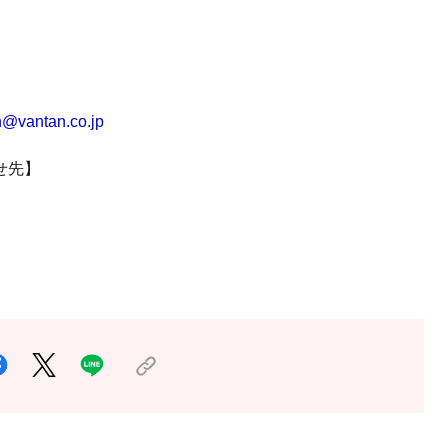
n@vantan.co.jp
せ先】