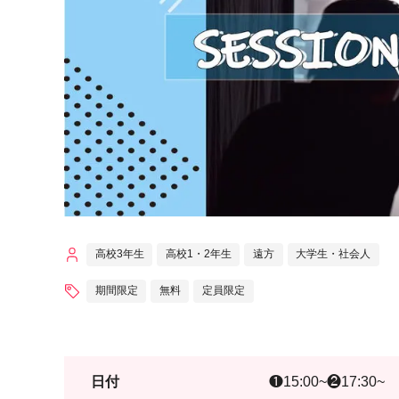
高校3年生
高校1・2年生
遠方
大学生・社会人
期間限定
無料
定員限定
日付
❶15:00~❷17:30~