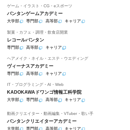
ゲーム・イラスト・CG・eスポーツ
バンタンゲームアカデミー
大学部
専門部
高等部
キャリア
製菓・カフェ・調理・飲食店開業
レコールバンタン
専門部
高等部
キャリア
ヘアメイク・ネイル・エステ・ウエディング
ヴィーナスアカデミー
専門部
高等部
キャリア
IT・プログラミング・AI・Web
KADOKAWAドワンゴ情報工科学院
大学部
専門部
高等部
キャリア
動画クリエイター・動画編集・VTuber・歌い手
バンタンクリエイターアカデミー
大学部
専門部
高等部
キャリア