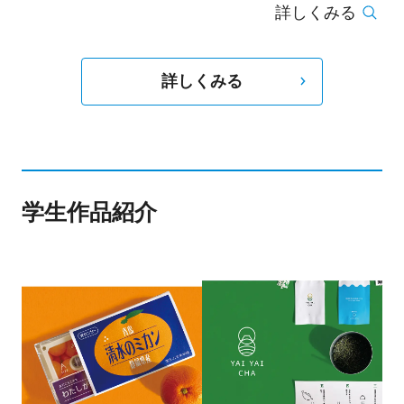
詳しくみる
にてベストエディトリアル賞受賞。その後、主な
クライアントとして資生堂、伊勢丹、Alain
Mikli、Canon、BALLY、VOGUE Japan、Numero
詳しくみる
Tokyo、Commons&Sense にイラストレーション
を主要とした作品を提供している。更に、デザイ
ナーのStephen Jones やManish Arora、アーティ
ストの Joanna Wangとコラボレーション作品も
学生作品紹介
展開している。最近では、ウィンドウディスプレ
イや壁画、また短編アニメーションまで手掛けて
いる。また、ウィンドウやポップアップショップ
を含め空間のデザインも手掛けている。2015年に
はAlain Mikli Japon とBeams Internationalウィン
ドウと内装デザインはDSA Japanese Space
Design Award を受賞。また手描きで子ども部屋