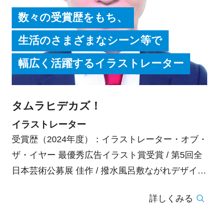
数々の受賞歴をもち、
生活のさまざまなシーン等で
幅広く活躍するイラストレーター
タムラヒデカズ！
イラストレーター
受賞歴（2024年度）：イラストレーター・オブ・
ザ・イヤー 最優秀広告イラスト賞受賞 / 第5回全
日本芸術公募展 佳作 / 撥水風呂敷ながれデザイン
コンペ2024 入賞 / 第49回神戸市展 入選 / 第73回
詳しくみる
西宮市展 入選 / Art your lyf Project! 入賞 / 第76回
尼崎市展 市展賞(尼崎市長賞)受賞 / NPO法人日