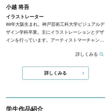
小越 将吾
イラストレーター
88年大阪生まれ。神戸芸術工科大学ビジュアルデ
ザイン学科卒業。主にイラストレーションとデザ
インを行っています。アーティストマーチャンダ
イズやアートワーク、挿画、ロゴデザイン、時に
詳しくみる
アニメーションなど国内外、ジャンルを問わず活
動しております。
詳しくみる
学生作品紹介