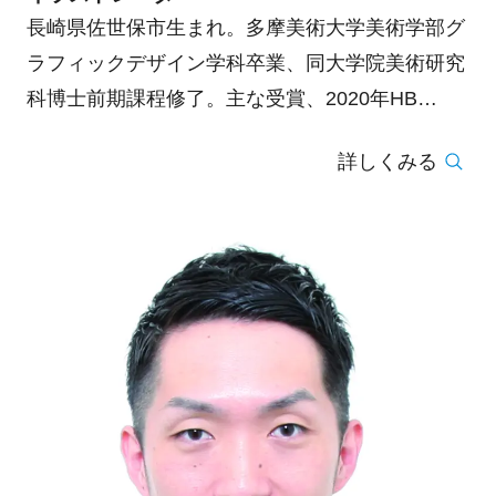
長崎県佐世保市生まれ。多摩美術大学美術学部グ
ラフィックデザイン学科卒業、同大学院美術研究
科博士前期課程修了。主な受賞、2020年HB
GALLERY FILE COMPETITION vol.30 副田高行
詳しくみる
賞、2021年 第13回世界ポスタートリエンナーレ
トヤマ2021 U30+Student部門金賞、他。