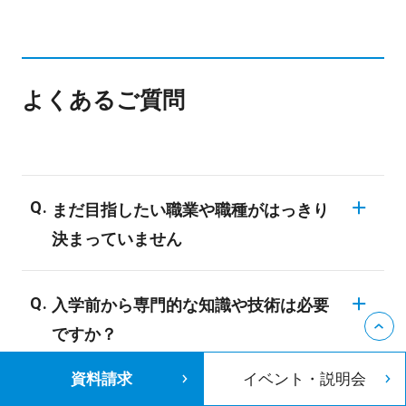
よくあるご質問
まだ目指したい職業や職種がはっきり
決まっていません
同じ業界でも様々な職業が存在しますの
入学前から専門的な知識や技術は必要
で、業界についての知識がない場合、明確
ですか？
な目標を決められない学生も多いようで
す。バンタンでは業界の仕組みや現状、
資料請求
イベント・説明会
バンタンの入学者のほとんどが、業界未経
様々な職種についてご説明する進路ガイダ
大学進学と迷っています。