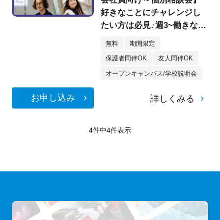
好きなことにチャレンジし
たい方は必見♪週3~働きなが
らでも通える！！趣味を仕
無料
期間限定
事に！
保護者同伴OK
友人同伴OK
オープンキャンパス/学校説明会
お申し込み
詳しくみる
4件中
4
件表示