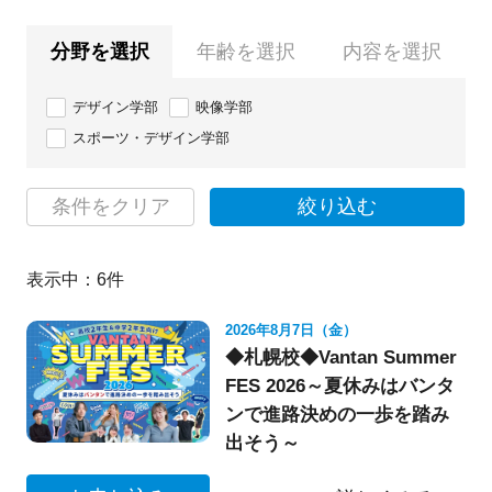
分野を選択
年齢を選択
内容を選択
デザイン学部
映像学部
スポーツ・デザイン学部
条件をクリア
絞り込む
表示中：
6
件
2026年8月7日（金）
◆札幌校◆Vantan Summer
FES 2026～夏休みはバンタ
ンで進路決めの一歩を踏み
出そう～