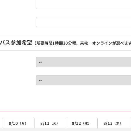
パス参加希望
（所要時間1時間30分程、来校・オンラインが選べま
8/10
8/11
8/12
8/13
（月）
（火）
（水）
（木）