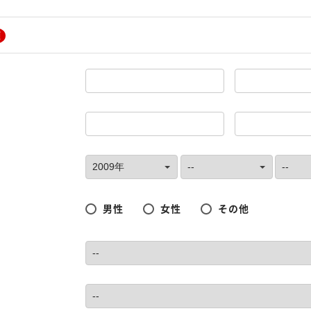
須
男性
女性
その他