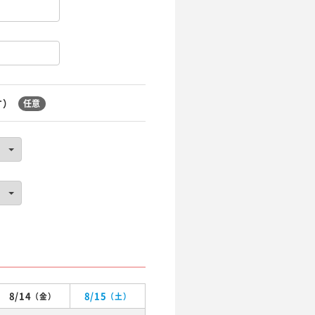
す）
任意
8/14
8/15
（金）
（土）