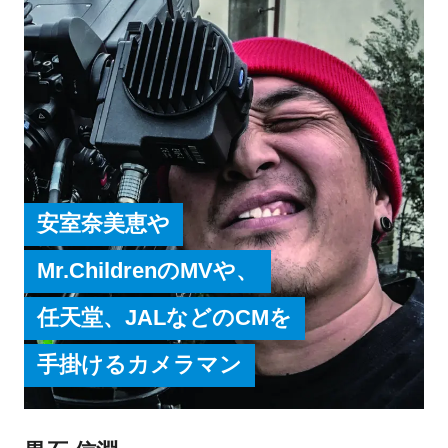
真作品は、目の前に広がる世界から新しい視点を
見つけ出し「時間」をテーマに作品制作を行って
いる。2021年大河ドラマ「青天を衝け」メインビ
ジュアル、タイトルバックを演出。映画「恋する
寄生虫」が公開。 Netflixシリーズ佐藤健主演「グ
ラスハート」が2025年の全世界配信を控える。同
作品では監督と撮影監督を担う。また現代美術家
安室奈美恵や
としても多くの写真作品を国内外で発表。2016
年、代官山ヒルサイドフォーラムにて写真展『T
Mr.ChildrenのMVや、
R A N S L AT O R』 展 を開 催 。2 017年、ニュ
任天堂、JALなどのCMを
ーヨーク、 タカ・イシイギャラリーにて
「HYOMEN」展、 2021年、代官山ヒルサイドフ
手掛けるカメラマン
ォーラムにて「TRANSFORMATION」展、渋谷
PARCO GALLERY Xにて「時をかける」展を開