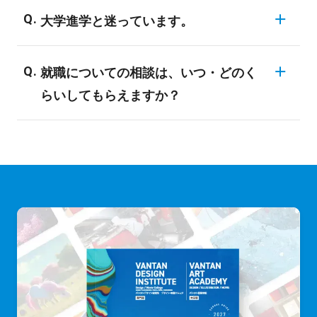
バンタンの入学者のほとんどが、業界未経
様々な職種についてご説明する進路ガイダ
大学進学と迷っています。
験者や初心者です。全ての学科・専攻が未
ンスを開催しています。興味のある業界に
経験者対応のカリキュラムになっており、
一般に大学・短大は、「学問の研究・知識
ついては、ぜひ専門のスタッフにご相談し
専門的な知識や技術は入学後にしっかり学
就職についての相談は、いつ・どのく
の習得」により、自分の関心を深めていく
てみてください。
ぶことができます。
らいしてもらえますか？
ことを目標としています。バンタンでは、
「現場実習やインターンシップ、企業・メ
希望される全ての在校生に、個別面談を実
ディアとの産学協同プロジェクト」など、
施しています。内容としては、就職活動の3
志望業界の専門職に就くための技術習得や
つのステップに合わせてお話いたします。1.
プロ意識向上のためのカリキュラムが数多
就職活動の準備 2.エントリー 3.会社説明
くラインナップされています。目的が異な
会・面接 このステップに合わせて、適時
るため、どちらに進むかによってその後の
アドバイスをさせて頂きます。早期に進路
就職などにも影響を与えることになるでし
の方向性を決定するためには、目標設定や
ょう。まずは、自分は何がやりたいのかを
スケジューリングがとても重要になりま
しっかり見つめなおし、検討することが必
す。採用活動ピーク時前に、ノウハウがわ