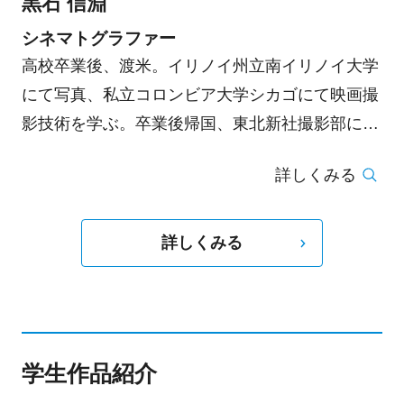
黒石 信淵
催 。国際美術展「水の波紋2021」に選出。2022
年夏「―TIME― 音羽山清水寺」展を開催。2023
シネマトグラファー
年、浅間国際フォトフェスティバル2023PHOTO
高校卒業後、渡米。イリノイ州立南イリノイ大学
MIYOTAに出展。Canon Gallery 50周年企画展 柿
にて写真、私立コロンビア大学シカゴにて映画撮
本ケンサク写真展「As is」開催。
影技術を学ぶ。卒業後帰国、東北新社撮影部に2
年勤めたのちフリーランスに。CM撮影をメイン
詳しくみる
に映画、MVと幅広く活動。映画「フローレンス
は眠る」でHollywoodDreamz International Film
Festival 2017 最優秀撮影賞受賞
詳しくみる
学生作品紹介