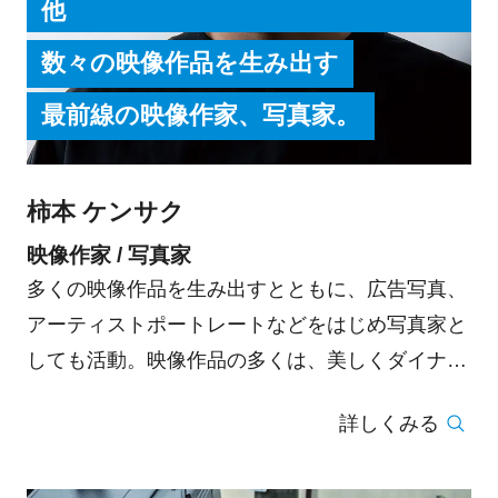
他
数々の映像作品を生み出す
最前線の映像作家、写真家。
柿本 ケンサク
映像作家 / 写真家
多くの映像作品を生み出すとともに、広告写真、
アーティストポートレートなどをはじめ写真家と
しても活動。映像作品の多くは、美しくダイナミ
ックな世界を作り出すことを得意とし、言語化し
詳しくみる
て表現することが不可能だと思われる被写体の熱
量、繊細な感情の揺らぎを産みだす。対照的に写