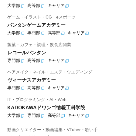
大学部
高等部
キャリア
ゲーム・イラスト・CG・eスポーツ
バンタンゲームアカデミー
大学部
専門部
高等部
キャリア
製菓・カフェ・調理・飲食店開業
レコールバンタン
専門部
高等部
キャリア
ヘアメイク・ネイル・エステ・ウエディング
ヴィーナスアカデミー
専門部
高等部
キャリア
IT・プログラミング・AI・Web
KADOKAWAドワンゴ情報工科学院
大学部
専門部
高等部
キャリア
動画クリエイター・動画編集・VTuber・歌い手