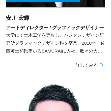
安川 宏輝
アートディレクター / グラフィックデザイナー
大学にて土木工学を専攻し、バンタンデザイン研
究所グラフィックデザイン科を卒業。2010年、佐
藤可士和氏率いるSAMURAIに入社。数々の大手
企業のブランディングに携わる。2021年に独立を
詳しくみる
し、様々なジャンルのクリエイターを集めた一般
社団法人 ZUAN UNION / 図案連合を創立。ベン
チャー等の幾つかの企業にて、CCOに就任。主な
プロジェクトに、株式会社バンタンのトータルブ
ランディング。