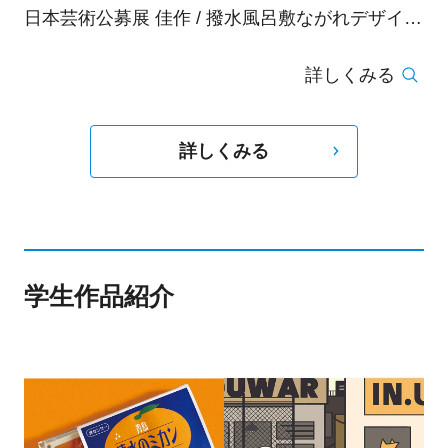
日本芸術公募展 佳作 / 撥水風呂敷ながれデザイン
コンペ2024 入賞 / 第49回神戸市展 入選 / 第73回
詳しくみる
西宮市展 入選 / Art your lyf Project! 入賞 / 第76回
尼崎市展 市展賞(尼崎市長賞)受賞 / NPO法人日
韓文化交流会創立20周年 ロゴマーク・フォトス
詳しくみる
ポットコンテスト両最優秀賞受賞
学生作品紹介