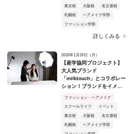
東京校
大阪校
名古屋校
札幌校
ヘアメイク学部
ファッション学部
詳しくみる
2026年1月26日（月）
【産学協同プロジェクト】
大人気ブランド
「milktouch」とコラボレー
ション！ブランドをイメー
ジしたヘア＆メイク作品を
ファッション・ヘアメイク
シューティング！
スクールライフ
イベント
東京校
大阪校
名古屋校
札幌校
ヘアメイク学部
ファッション学部