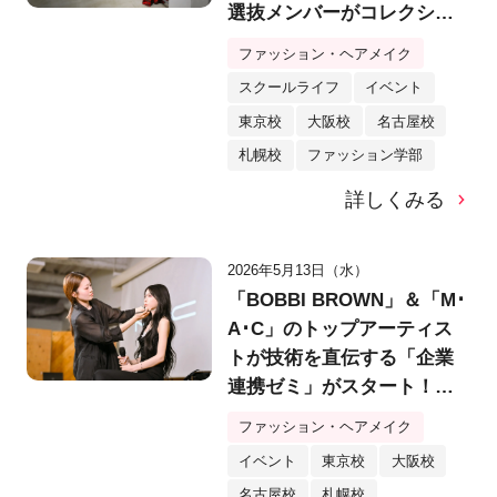
選抜メンバーがコレクショ
ン発表！
ファッション・ヘアメイク
スクールライフ
イベント
東京校
大阪校
名古屋校
札幌校
ファッション学部
詳しくみる
2026年5月13日（水）
「BOBBI BROWN」＆「M･
A･C」のトップアーティス
トが技術を直伝する「企業
連携ゼミ」がスタート！人
気インフルエンサー・月姫
ファッション・ヘアメイク
さんも登場！
イベント
東京校
大阪校
名古屋校
札幌校