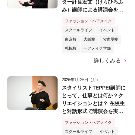
ター計良宏文（けらひろふ
み）講師による講演会を実
施！「美を拡張する」発想
ファッション・ヘアメイク
法とは？
スクールライフ
イベント
東京校
大阪校
名古屋校
札幌校
ヘアメイク学部
詳しくみる
2026年1月26日（月）
スタイリストTEPPEI講師に
とって、仕事とは何か？ク
リエイションとは？ 在校生
と対話形式で講演会を実
施！
ファッション・ヘアメイク
スクールライフ
イベント