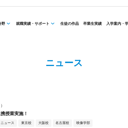
分野
就職実績・サポート
生徒の作品
卒業生実績
入学案内・
ニュース
月）
業連携授業実施！
ニュース
東京校
大阪校
名古屋校
映像学部