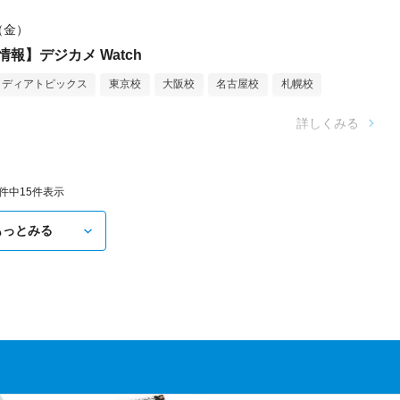
日（金）
報】デジカメ Watch
メディアトピックス
東京校
大阪校
名古屋校
札幌校
詳しくみる
5件中
15
件表示
もっとみる