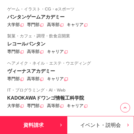
ゲーム・イラスト・CG・eスポーツ
バンタンゲームアカデミー
大学部
専門部
高等部
キャリア
製菓・カフェ・調理・飲食店開業
レコールバンタン
専門部
高等部
キャリア
ヘアメイク・ネイル・エステ・ウエディング
ヴィーナスアカデミー
専門部
高等部
キャリア
IT・プログラミング・AI・Web
KADOKAWAドワンゴ情報工科学院
大学部
専門部
高等部
キャリア
動画クリエイター・動画編集・VTuber・歌い手
資料請求
イベント・説明会
バンタンクリエイターアカデミー