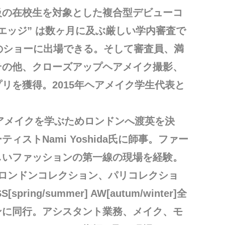
級の在校生を対象とした複合型デビューコ
エッジ” は数ヶ月に及ぶ厳しい学内審査で
のショーに出場できる。そして審査員、満
その他、クローズアップヘアメイク撮影、
リを獲得。2015年ヘアメイク学生代表と
ヘアメイクを学ぶためロンドンへ渡英を決
ストNami Yoshida氏に師事。ファー
しいファッションの第一線の現場を経験。
るロンドンコレクション、パリコレクショ
ing/summer] AW[autum/winter]全
ンに同行。アシスタント業務、メイク、モ