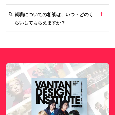
ンスを開催しています。興味のある業界に
経験者対応のカリキュラムになっており、
一般に大学・短大は、「学問の研究・知識
ついては、ぜひ専門のスタッフにご相談し
専門的な知識や技術は入学後にしっかり学
就職についての相談は、いつ・どのく
の習得」により、自分の関心を深めていく
てみてください。
ぶことができます。
らいしてもらえますか？
ことを目標としています。バンタンでは、
「現場実習やインターンシップ、企業・メ
希望される全ての在校生に、個別面談を実
ディアとの産学協同プロジェクト」など、
施しています。内容としては、就職活動の3
志望業界の専門職に就くための技術習得や
つのステップに合わせてお話いたします。1.
プロ意識向上のためのカリキュラムが数多
就職活動の準備 2.エントリー 3.会社説明
くラインナップされています。目的が異な
会・面接 このステップに合わせて、適時
るため、どちらに進むかによってその後の
アドバイスをさせて頂きます。早期に進路
就職などにも影響を与えることになるでし
の方向性を決定するためには、目標設定や
ょう。まずは、自分は何がやりたいのかを
スケジューリングがとても重要になりま
しっかり見つめなおし、検討することが必
す。採用活動ピーク時前に、ノウハウがわ
要です。
かるよう、個別面談では特にその部分のナ