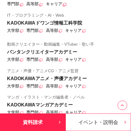
専門部
高等部
キャリア
IT・プログラミング・AI・Web
KADOKAWAドワンゴ情報工科学院
大学部
専門部
高等部
キャリア
動画クリエイター・動画編集・VTuber・歌い手
バンタンクリエイターアカデミー
大学部
専門部
高等部
キャリア
アニメ・声優・アニメCG・アニメ監督
KADOKAWAアニメ・声優アカデミー
大学部
専門部
高等部
キャリア
マンガ・イラスト・マンガ編集者・ノベル
KADOKAWAマンガアカデミー
大学部
専門部
高等部
キャリア
資料請求
イベント・説明会
ヘアメイク・ネイル・エステ・ウエディング