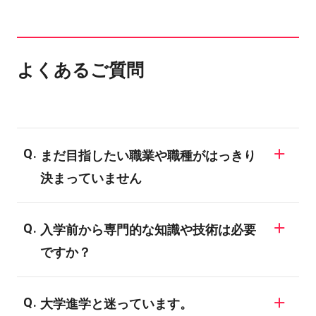
よくあるご質問
まだ目指したい職業や職種がはっきり
決まっていません
同じ業界でも様々な職業が存在しますの
入学前から専門的な知識や技術は必要
で、業界についての知識がない場合、明確
ですか？
な目標を決められない学生も多いようで
す。バンタンでは業界の仕組みや現状、
バンタンの入学者のほとんどが、業界未経
様々な職種についてご説明する進路ガイダ
大学進学と迷っています。
験者や初心者です。全ての学科・専攻が未