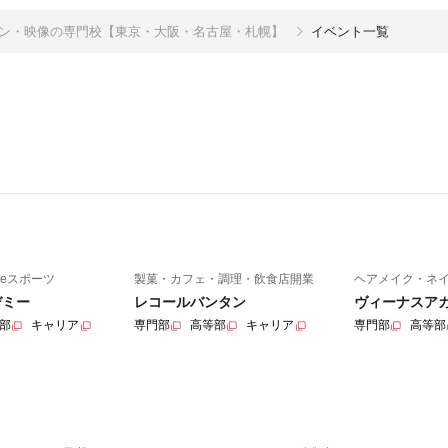
イン・映像の専門校【東京・大阪・名古屋・札幌】
イベント一覧
eスポーツ
製菓・カフェ・調理・飲食店開業
ヘアメイク・ネ
デミー
レコールバンタン
ヴィーナスア
部
キャリア
専門部
高等部
キャリア
専門部
高等部