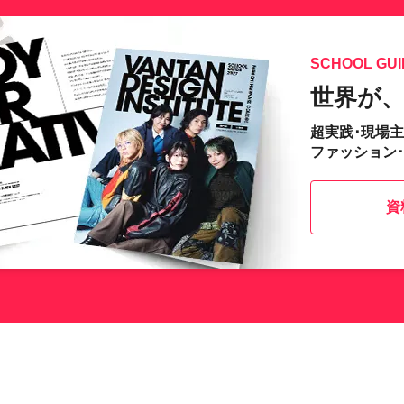
SCHOOL GUI
世界が
超実践･現場
ファッション
資