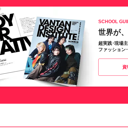
SCHOOL GUI
世界が
超実践･現場
ファッション
資