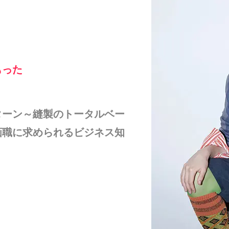
もった
ターン～縫製のトータルベー
画職に求められるビジネス知