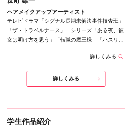
反町 雄一
ヘアメイクアップアーティスト
テレビドラマ「シグナル長期未解決事件捜査班」
「ザ・トラベルナース」 シリーズ「ある夜、彼
女は明け方を思う」「転職の魔王様」「ハスリン
ボーイ」、映画「母と暮らせば」「溺れるナイ
詳しくみる
フ」「家族はつらいよ」シリーズ「祈りの幕が下
りる時」「男はつらいよ50 お帰り寅さん」「劇
場版シグナル長期未解決事件捜査班」「キネマの
詳しくみる
神様」「明け方の若者たち」「こんにちは、母さ
ん」「レイブンズ」「愛されなくても別に」
学生作品紹介