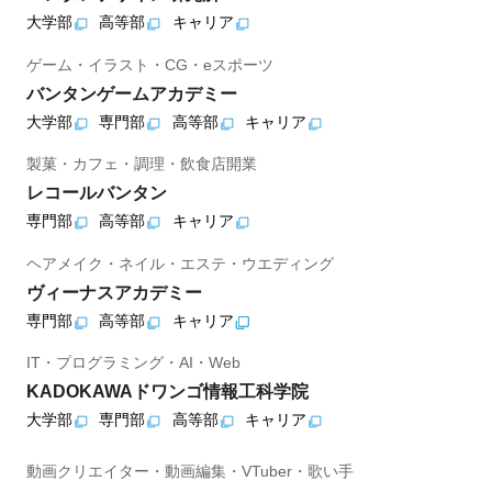
大学部
高等部
キャリア
ゲーム・イラスト・CG・eスポーツ
バンタンゲームアカデミー
大学部
専門部
高等部
キャリア
製菓・カフェ・調理・飲食店開業
レコールバンタン
専門部
高等部
キャリア
ヘアメイク・ネイル・エステ・ウエディング
ヴィーナスアカデミー
専門部
高等部
キャリア
IT・プログラミング・AI・Web
KADOKAWAドワンゴ情報工科学院
大学部
専門部
高等部
キャリア
動画クリエイター・動画編集・VTuber・歌い手