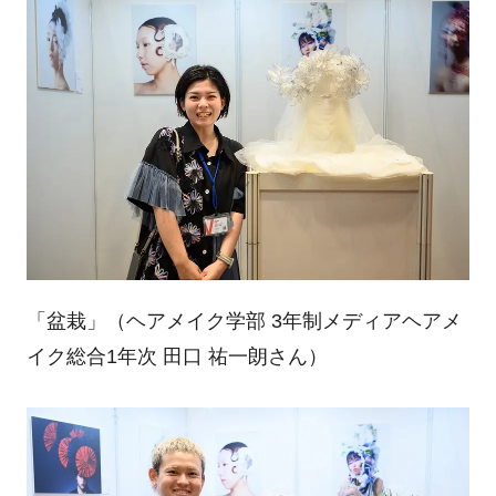
「盆栽」（ヘアメイク学部
3
年制メディアヘアメ
イク総合
1
年次 田口 祐一朗さん）