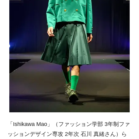
「Ishikawa Mao」（ファッション学部
3
年制ファ
ッションデザイン専攻
2
年次 石川 真緒さん）ら