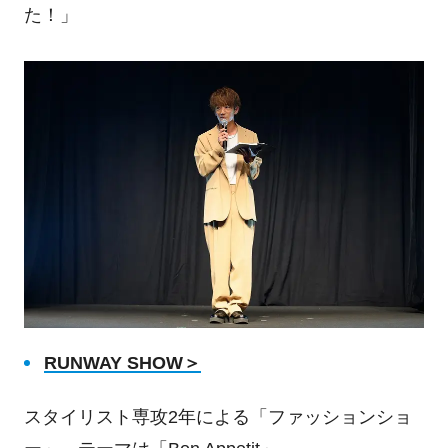
た！」
RUNWAY SHOW
＞
スタイリスト専攻
2
年による「ファッションショ