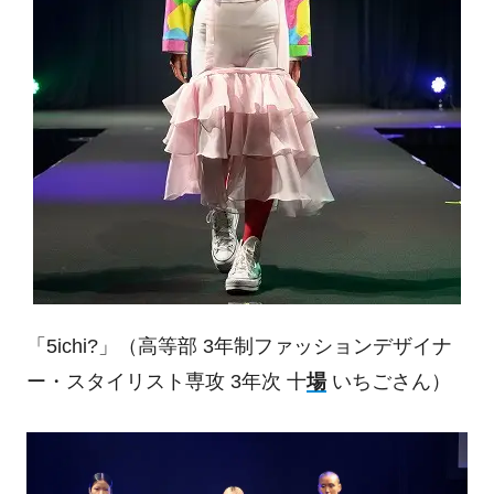
「
5ichi?
」（高等部
3
年制ファッションデザイナ
ー・スタイリスト専攻
3
年次 十
場
いちごさん）