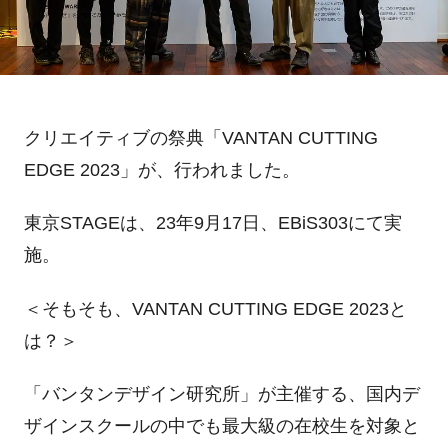
クリエイティブの祭典「
VANTAN CUTTING
EDGE 2023
」が、行われました。
東京
STAGE
は、
23
年
9
月
17
日、
EBiS303
にて実
施。
＜そもそも、
VANTAN CUTTING EDGE 2023
と
は？＞
「バンタンデザイン研究所」が主催する、国内デ
ザインスクールの中でも最大級の在校生を対象と