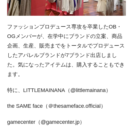
ファッションプロデュース専攻を卒業した
OB
・
OG
メンバーが、在学中にブランドの立案、商品
企画、生産、販売までをトータルでプロデュース
したアパレルブランドが
7
ブランド出店しまし
た。気になったアイテムは、購入することもでき
ます。
特に、
LITTLEMAINANA
（
@littlemainana
）
the SAME face（＠
thesameface.official
）
gamecenter（
@gamecenter.jp
）