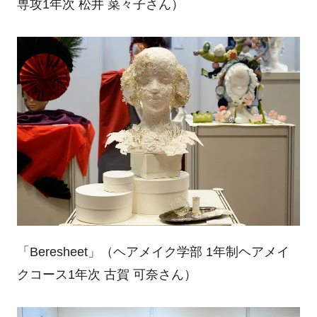
専攻
1
年次 松井 菜々子さん）
「
Beresheet
」（ヘアメイク学部
1
年制ヘアメイ
クコース
1
年次 古賀 可奈さん）