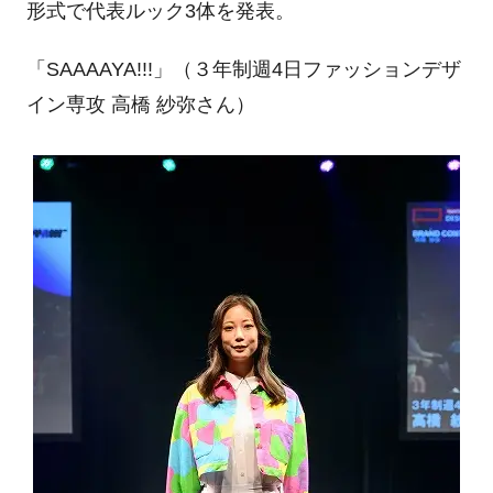
形式で代表ルック
3
体を発表。
「
SAAAAYA!!!
」（３年制週
4
日ファッションデザ
イン専攻 高橋 紗弥さん）