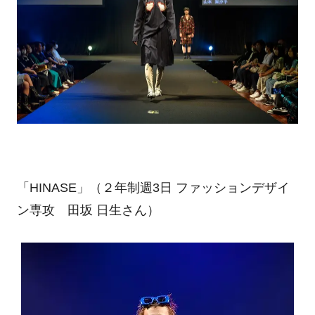
「
HINASE
」（２年制週
3
日 ファッションデザイ
ン専攻 田坂 日生さん）