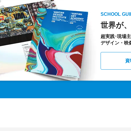
SCHOOL GUI
世界が
超実践･現場
デザイン・映
資