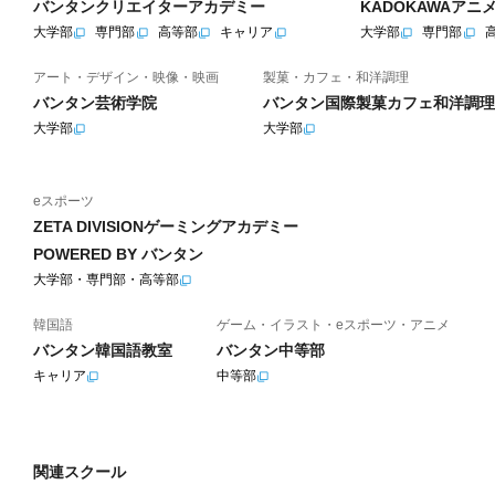
バンタンクリエイターアカデミー
KADOKAWAア
大学部
専門部
高等部
キャリア
大学部
専門部
アート・デザイン・映像・映画
製菓・カフェ・和洋調理
バンタン芸術学院
バンタン国際製菓カフェ和洋調理
大学部
大学部
eスポーツ
ZETA DIVISIONゲーミングアカデミー
POWERED BY バンタン
大学部・専門部・高等部
韓国語
ゲーム・イラスト・eスポーツ・アニメ
バンタン韓国語教室
バンタン中等部
キャリア
中等部
関連スクール