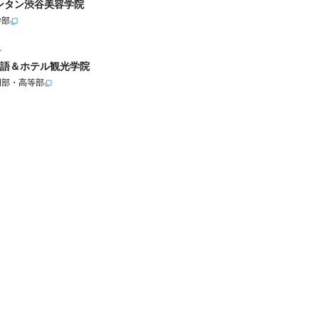
ンタン渋谷美容学院
学部
ル
語＆ホテル観光学院
門部・高等部