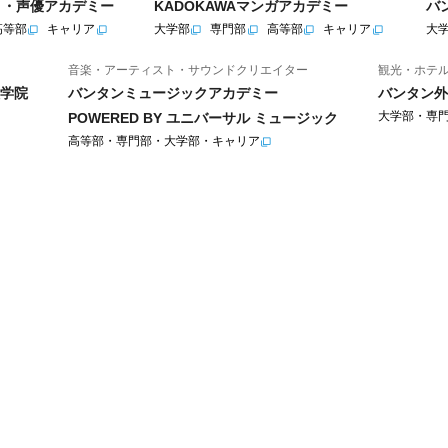
ニメ・声優アカデミー
KADOKAWAマンガアカデミー
バ
高等部
キャリア
大学部
専門部
高等部
キャリア
大
音楽・アーティスト・サウンドクリエイター
観光・ホテ
学院
バンタンミュージックアカデミー
バンタン外
大学部・専
POWERED BY ユニバーサル ミュージック
高等部・専門部・大学部・キャリア