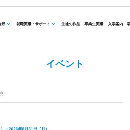
分野
就職実績・サポート
生徒の作品
卒業生実績
入学案内・
イベント
校
土）～2026年8月31日（月）