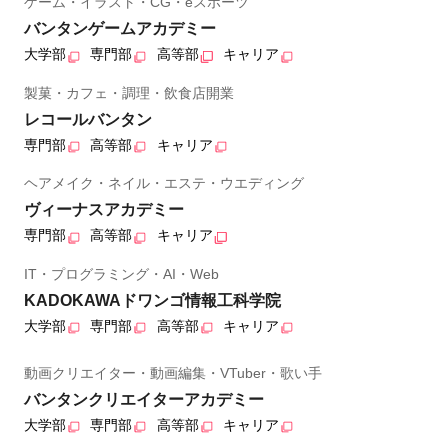
ゲーム・イラスト・CG・eスポーツ
バンタンゲームアカデミー
大学部
専門部
高等部
キャリア
製菓・カフェ・調理・飲食店開業
レコールバンタン
専門部
高等部
キャリア
ヘアメイク・ネイル・エステ・ウエディング
ヴィーナスアカデミー
専門部
高等部
キャリア
IT・プログラミング・AI・Web
KADOKAWAドワンゴ情報工科学院
大学部
専門部
高等部
キャリア
動画クリエイター・動画編集・VTuber・歌い手
バンタンクリエイターアカデミー
大学部
専門部
高等部
キャリア