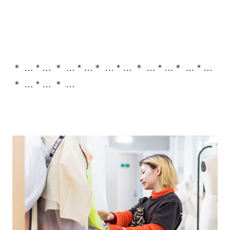
＊ … * … ＊ … * …＊ … * … ＊ … * …＊ … * …
＊ … * … ＊ …