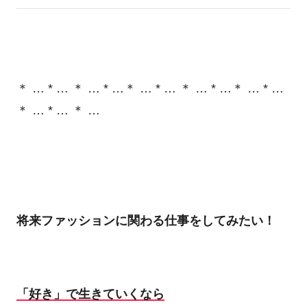
＊ … * … ＊ … * …＊ … * … ＊ … * …＊ … * …
＊ … * … ＊ …
将来ファッションに関わる仕事をしてみたい！
「好き」で生きていくなら