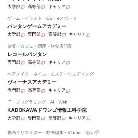
大学部
高等部
キャリア
ゲーム・イラスト・CG・eスポーツ
バンタンゲームアカデミー
大学部
専門部
高等部
キャリア
製菓・カフェ・調理・飲食店開業
レコールバンタン
専門部
高等部
キャリア
ヘアメイク・ネイル・エステ・ウエディング
ヴィーナスアカデミー
専門部
高等部
キャリア
IT・プログラミング・AI・Web
KADOKAWAドワンゴ情報工科学院
大学部
専門部
高等部
キャリア
動画クリエイター・動画編集・VTuber・歌い手