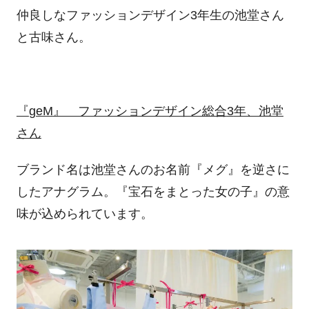
仲良しなファッションデザイン
3
年生の池堂さん
と古味さん。
『
geM
』 ファッションデザイン総合
3
年、池堂
さん
ブランド名は池堂さんのお名前『メグ』を逆さに
したアナグラム。『宝石をまとった女の子』の意
味が込められています。