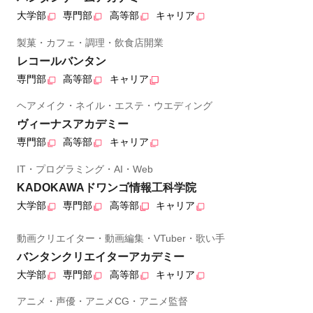
大学部
専門部
高等部
キャリア
製菓・カフェ・調理・飲食店開業
レコールバンタン
専門部
高等部
キャリア
ヘアメイク・ネイル・エステ・ウエディング
ヴィーナスアカデミー
専門部
高等部
キャリア
IT・プログラミング・AI・Web
KADOKAWAドワンゴ情報工科学院
大学部
専門部
高等部
キャリア
動画クリエイター・動画編集・VTuber・歌い手
バンタンクリエイターアカデミー
大学部
専門部
高等部
キャリア
アニメ・声優・アニメCG・アニメ監督