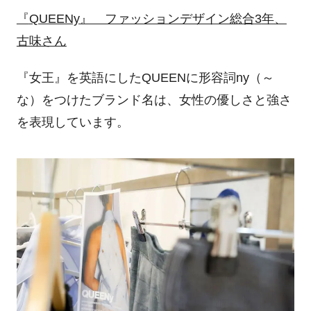
『
QUEENy
』 ファッションデザイン総合
3
年、
古味さん
『女王』を英語にした
QUEEN
に形容詞
ny
（～
な）をつけたブランド名は、女性の優しさと強さ
を表現しています。